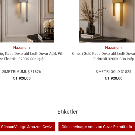
Nazarium
Nazarium
ş Kasa Dekoratif Ledli Duvar Aplik Pilli
Simetri Gold Kasa Dekoratif Ledli Duvar 
Ve Elektrikli 3200K Gün Işığı
Elektrikli 3200K Gün Işığı
SİMETRİ-GÜMÜŞ-31826
SİMETRİ-GOLD-31825
₺1.920,00
₺1.920,00
SEPETE EKLE
SEPETE EKLE
Etiketler
GünsanVisage Amazon Ceviz
GünsanVisage Amazon Ceviz Permütatör