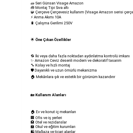
🧱 Seri Günsan Visage Amazon
🧰 Montaj Tipi Sıva altı
🧩 Çerçeve Çerçevesiz kullanım (Visage Amazon serisi çerçe
⚡ Anma Akımı 10A
🔋 Çalışma Gerilimi 250V
🌟
Öne Çıkan Özellikler
🔁 İki veya daha fazla noktadan aydınlatma kontrolü imkanı
✨ Amazon Ceviz desenli modern ve dekoratif tasarım
🔧 Kolay ve hızlı montaj
🛡️ Dayanıklı ve uzun ömürlü mekanizma
🏠 Mekânlara şık ve estetik bir görünüm kazandırır
🏡
Kullanım Alanları
🏠 Ev ve konut iç mekanları
🏢 Ofis ve iş yerleri
🏨 Otel ve rezidanslar
🏫 Okul ve eğitim kurumları
🛍️ Mağaza ve ticari alanlar