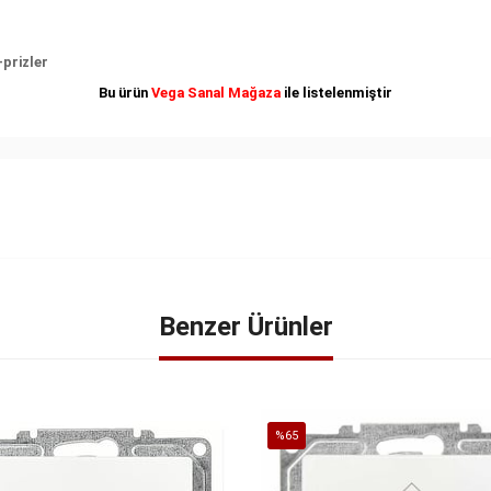
prizler
Bu ürün
Vega Sanal Mağaza
ile listelenmiştir
Benzer Ürünler
%65
İndirim
%65İndirim