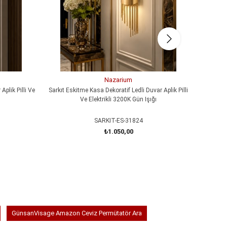
Nazarium
Aplik Pilli Ve
Sarkıt Eskitme Kasa Dekoratif Ledli Duvar Aplik Pilli
MERDİVEN
Ve Elektrikli 3200K Gün Işığı
SARKIT-ES-31824
₺1.050,00
SEPETE EKLE
GünsanVisage Amazon Ceviz Permütatör Ara