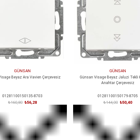
GÜNSAN
GÜNSAN
isage Beyaz Ara Vavien Çerçevesiz
Günsan Visage Beyaz Jaluzi Tekl
Anahtar Çerçevesiz
01281100150135-8703
01281100150179-8705
₺160,80
₺56,28
₺144,00
₺50,40