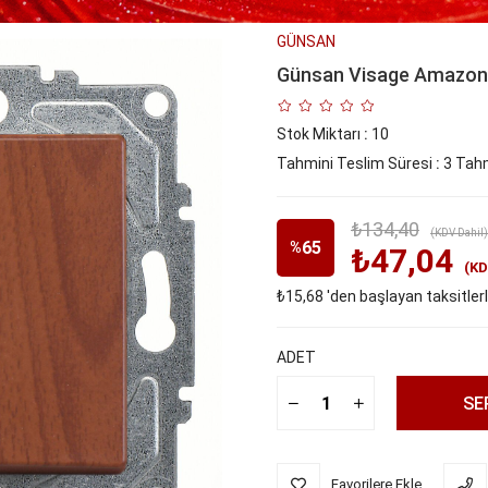
GÜNSAN
Günsan Visage Amazon 
Stok Miktarı
:
10
Tahmini Teslim Süresi
:
3 Tahm
₺134,40
(KDV Dahil)
65
%
₺47,04
(KD
₺15,68
'den başlayan taksitler
İndirim
ADET
Favorilere Ekle