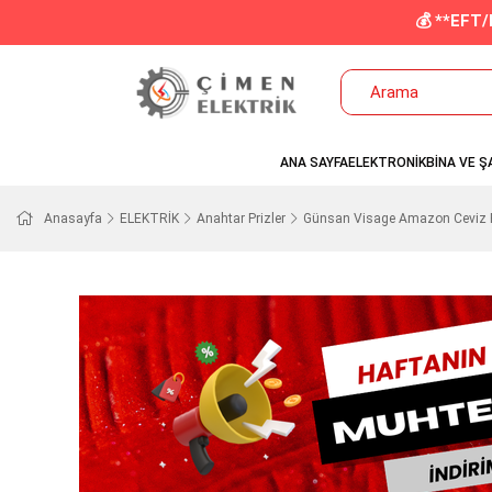
💰 **EFT
ANA SAYFA
ELEKTRONİK
BİNA VE Ş
Anasayfa
ELEKTRİK
Anahtar Prizler
Günsan Visage Amazon Ceviz P