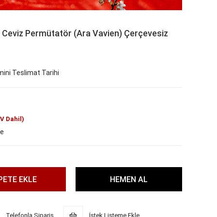
Ceviz Permütatör (Ara Vavien) Çerçevesiz
ini Teslimat Tarihi
V Dahil)
le
Telefonla Sipariş
İstek Listeme Ekle