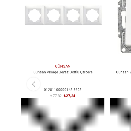
GÜNSAN
Günsan Visage Beyaz Dörtlü Çerceve
Günsan V
01281100000145-8695
₺77,82
₺27,24