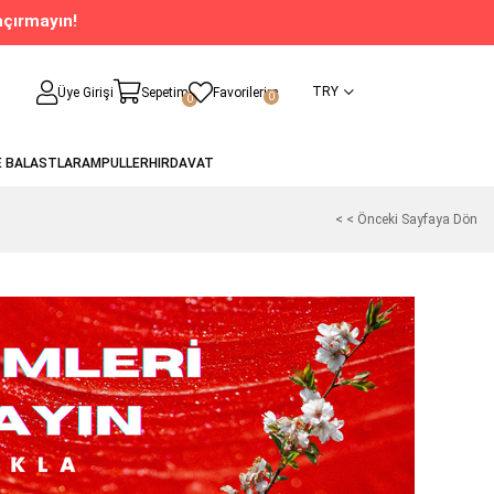
açırmayın!
TRY
Üye Girişi
Sepetim
Favorilerim
0
0
E BALASTLAR
AMPULLER
HIRDAVAT
< < Önceki Sayfaya Dön