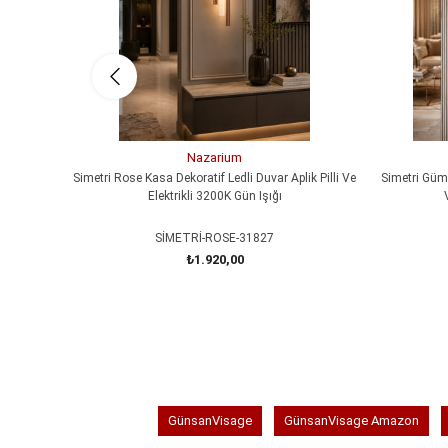
Nazarium
Simetri Rose Kasa Dekoratif Ledli Duvar Aplik Pilli Ve
Simetri Gümü
Elektrikli 3200K Gün Işığı
SİMETRİ-ROSE-31827
₺1.920,00
SEPETE EKLE
GünsanVisage
GünsanVisage Amazon