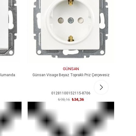
GÜNSAN
i Kumanda
Günsan Visage Beyaz Topraklı Priz Çerçevesiz
Günsan
01281100152115-8706
₺98,16
₺34,36