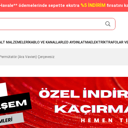
%5 İNDİRİM
/Havale** ödemelerinde sepette ekstra
fırsatını k
ALT MALZEMELERİ
KABLO VE KANALLAR
LED AYDINLATMA
ELEKTRİK
TRAFOLAR V
ermütatör (Ara Vavien) Çerçevesiz