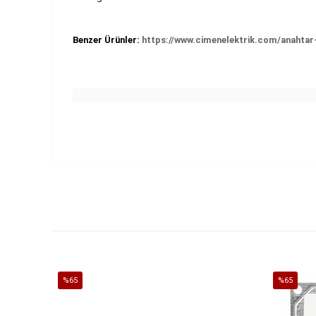
Benzer Ürünler:
https://www.cimenelektrik.com/anahtar-
%65
%65
İndirim
İndirim
%65İndirim
%65İndirim