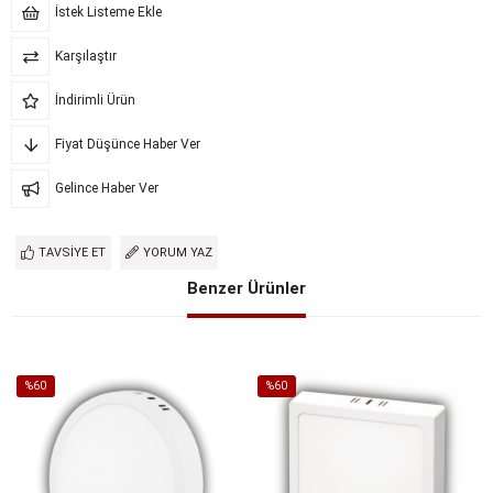
İstek Listeme Ekle
Karşılaştır
İndirimli Ürün
Fiyat Düşünce Haber Ver
Gelince Haber Ver
TAVSIYE ET
YORUM YAZ
Benzer Ürünler
%60
%60
İndirim
İndirim
%60İndirim
%60İndirim