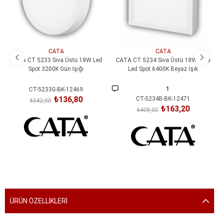
CATA
CATA
CATA CT 5233 Sıva Üstü 18W Led
CATA CT 5234 Sıva Üstü 18W Kare
Spot 3200K Gün Işığı
Led Spot 6400K Beyaz Işık
1
CT-5233G-BK-12469
₺136,80
CT-5234B-BK-12471
₺342,00
₺163,20
₺408,00
SEPETE EKLE
SEPETE EKLE
ÜRÜN ÖZELLIKLERI