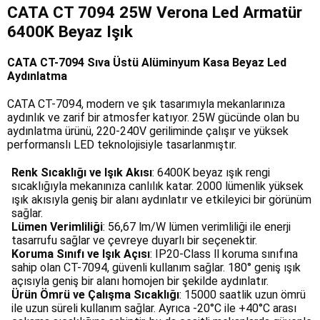
CATA CT 7094 25W Verona Led Armatür 
6400K Beyaz Işık 
CATA CT-7094 Sıva Üstü Alüminyum Kasa Beyaz Led 
Aydınlatma
CATA CT-7094, modern ve şık tasarımıyla mekanlarınıza 
aydınlık ve zarif bir atmosfer katıyor. 25W gücünde olan bu 
aydınlatma ürünü, 220-240V geriliminde çalışır ve yüksek 
performanslı LED teknolojisiyle tasarlanmıştır.
Renk Sıcaklığı ve Işık Akısı
: 6400K beyaz ışık rengi 
sıcaklığıyla mekanınıza canlılık katar. 2000 lümenlik yüksek 
ışık akısıyla geniş bir alanı aydınlatır ve etkileyici bir görünüm 
sağlar.
Lümen Verimliliği
: 56,67 lm/W lümen verimliliği ile enerji 
tasarrufu sağlar ve çevreye duyarlı bir seçenektir.
Koruma Sınıfı ve Işık Açısı
: IP20-Class ll koruma sınıfına 
sahip olan CT-7094, güvenli kullanım sağlar. 180° geniş ışık 
açısıyla geniş bir alanı homojen bir şekilde aydınlatır.
Ürün Ömrü ve Çalışma Sıcaklığı
: 15000 saatlik uzun ömrü 
ile uzun süreli kullanım sağlar. Ayrıca -20°C ile +40°C arası 