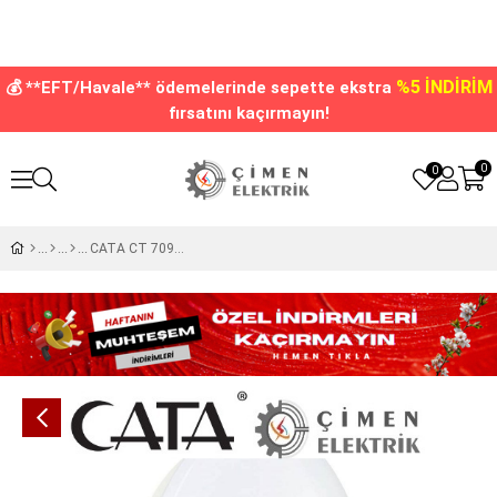
%5 İNDİRİM
💰 **EFT/Havale** ödemelerinde sepette ekstra
fırsatını kaçırmayın!
0
0
CATA CT 7094 25W Verona Led Armatür 6400K Beyaz Işık