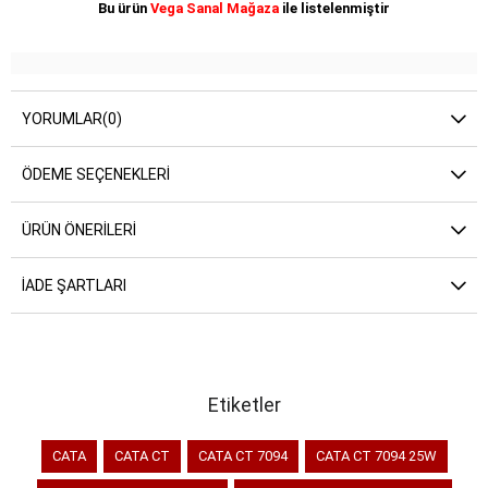
Bu ürün
Vega Sanal Mağaza
ile listelenmiştir
YORUMLAR
(0)
ÖDEME SEÇENEKLERI
ÜRÜN ÖNERILERI
İADE ŞARTLARI
Etiketler
CATA
CATA CT
CATA CT 7094
CATA CT 7094 25W