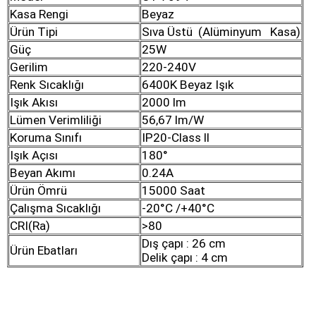
Kasa Rengi
Beyaz
Ürün Tipi
Sıva Üstü (Alüminyum Kasa)
Güç
25W
Gerilim
220-240V
Renk Sıcaklığı
6400K Beyaz Işık
Işık Akısı
2000 lm
Lümen Verimliliği
56,67 lm/W
Koruma Sınıfı
IP20-Class ll
Işık Açısı
180°
Beyan Akımı
0.24A
Ürün Ömrü
15000 Saat
Çalışma Sıcaklığı
-20°C /+40°C
CRI(Ra)
>80
Dış çapı : 26 cm
Ürün Ebatları
Delik çapı : 4 cm