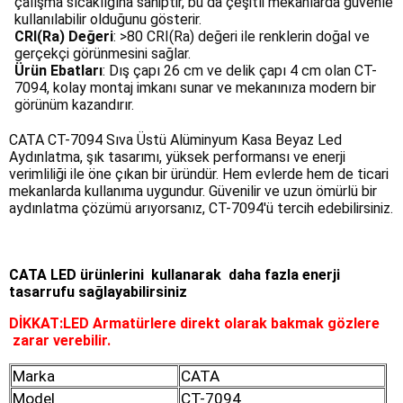
çalışma sıcaklığına sahiptir, bu da çeşitli mekanlarda güvenle 
kullanılabilir olduğunu gösterir.
CRI(Ra) Değeri
: >80 CRI(Ra) değeri ile renklerin doğal ve 
gerçekçi görünmesini sağlar.
Ürün Ebatları
: Dış çapı 26 cm ve delik çapı 4 cm olan CT-
7094, kolay montaj imkanı sunar ve mekanınıza modern bir 
görünüm kazandırır.
CATA CT-7094 Sıva Üstü Alüminyum Kasa Beyaz Led 
Aydınlatma, şık tasarımı, yüksek performansı ve enerji 
verimliliği ile öne çıkan bir üründür. Hem evlerde hem de ticari 
mekanlarda kullanıma uygundur. Güvenilir ve uzun ömürlü bir 
aydınlatma çözümü arıyorsanız, CT-7094'ü tercih edebilirsiniz.
CATA LED ürünlerini kullanarak daha fazla enerji
tasarrufu sağlayabilirsiniz
DİKKAT:LED Armatürlere direkt olarak bakmak gözlere
zarar verebilir.
Marka
CATA
Model
CT-7094