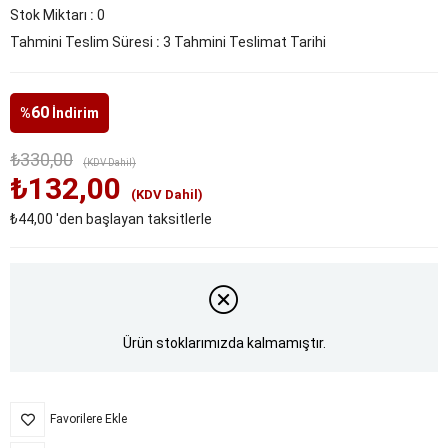
Stok Miktarı
:
0
Tahmini Teslim Süresi
:
3 Tahmini Teslimat Tarihi
60
%
İndirim
₺330,00
(KDV Dahil)
₺132,00
(KDV Dahil)
₺44,00
'den başlayan taksitlerle
Ürün stoklarımızda kalmamıştır.
Favorilere Ekle