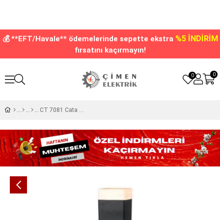
%5 İNDİRİM
💰 **EFT/Havale** ödemelerinde sepette ekstra
fırsatını kaçırmayın!
0
0
CT 7081 Cata Milano Bahçe Armatürü E27 Duy