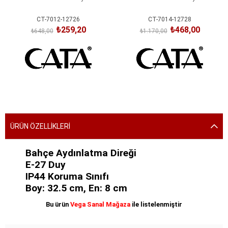
CT-7012-12726
CT-7014-12728
₺259,20
₺468,00
₺648,00
₺1.170,00
SEPETE EKLE
SEPETE EKLE
ÜRÜN ÖZELLIKLERI
Bahçe Aydınlatma Direği
E-27 Duy
IP44 Koruma Sınıfı
Boy: 32.5 cm, En: 8 cm
Bu ürün
Vega Sanal Mağaza
ile listelenmiştir