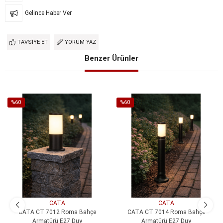
Gelince Haber Ver
TAVSIYE ET
YORUM YAZ
Benzer Ürünler
%60
%60
İndirim
İndirim
%60İndirim
%60İndirim
CATA
CATA
CATA CT 7012 Roma Bahçe
CATA CT 7014 Roma Bahçe
Armatürü E27 Duy
Armatürü E27 Duy