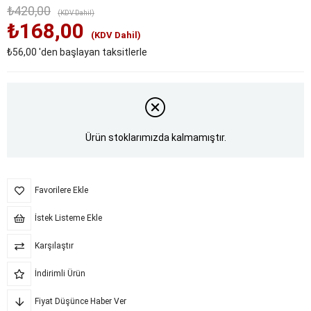
₺420,00
(KDV Dahil)
₺168,00
(KDV Dahil)
₺56,00
'den başlayan taksitlerle
Ürün stoklarımızda kalmamıştır.
Favorilere Ekle
İstek Listeme Ekle
Karşılaştır
İndirimli Ürün
Fiyat Düşünce Haber Ver