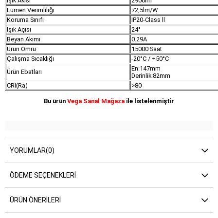
Işık Akısı
2900lm
Lümen Verimliliği
72,5lm/W
Koruma Sınıfı
IP20-Class ll
Işık Açısı
24°
Beyan Akımı
0.29A
Ürün Ömrü
15000 Saat
Çalışma Sıcaklığı
-20°C / +50°C
En:147mm
Ürün Ebatları
Derinlik:82mm
CRI(Ra)
>80
Bu ürün
Vega Sanal Mağaza
ile listelenmiştir
YORUMLAR
(0)
ÖDEME SEÇENEKLERI
ÜRÜN ÖNERILERI