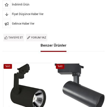
İndirimli Ürün
Fiyat Düşünce Haber Ver
Gelince Haber Ver
TAVSIYE ET
YORUM YAZ
Benzer Ürünler
%60
%60
İndirim
İndirim
%60İndirim
%60İndirim