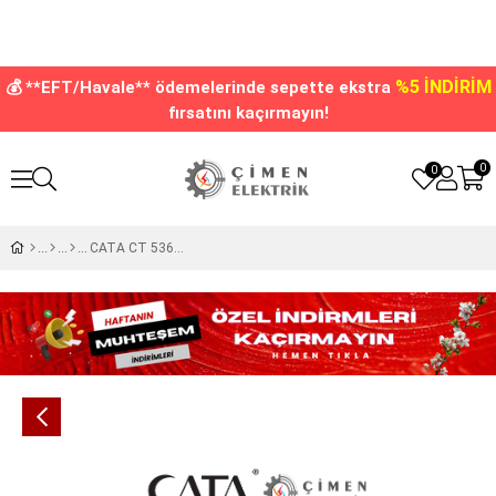
%5 İNDİRİM
💰 **EFT/Havale** ödemelerinde sepette ekstra
fırsatını kaçırmayın!
0
0
CATA CT 5368 40W Led Ray Spot 3000K Gün Işığı Siyah Kasa