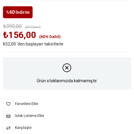
60
%
İndirim
₺390,00
(KDV Dahil)
₺156,00
(KDV Dahil)
₺52,00
'den başlayan taksitlerle
Ürün stoklarımızda kalmamıştır.
Favorilere Ekle
İstek Listeme Ekle
Karşılaştır