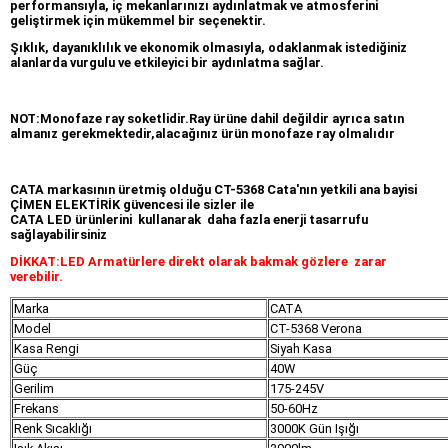
performansıyla, iç mekanlarınızı aydınlatmak ve atmosferini
geliştirmek için mükemmel bir seçenektir.
Şıklık, dayanıklılık ve ekonomik olmasıyla, odaklanmak istediğiniz
alanlarda vurgulu ve etkileyici bir aydınlatma sağlar.
NOT:Monofaze ray soketlidir.Ray ürüne dahil değildir ayrıca satın
almanız gerekmektedir,alacağınız ürün monofaze ray olmalıdır
CATA markasının üretmiş olduğu CT-5368 Cata'nın yetkili ana bayisi
ÇİMEN ELEKTİRİK güvencesi ile sizler ile
CATA LED ürünlerini kullanarak daha fazla enerji tasarrufu
sağlayabilirsiniz
DİKKAT:LED Armatürlere direkt olarak bakmak gözlere zarar
verebilir.
Marka
CATA
Model
CT-5368 Verona
Kasa Rengi
Siyah Kasa
Güç
40W
Gerilim
175-245V
Frekans
50-60Hz
Renk Sıcaklığı
3000K Gün Işığı