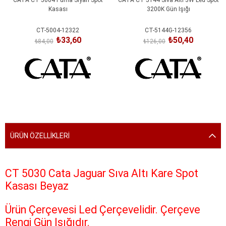
Kasası
3200K Gün Işığı
CT-5004-12322
CT-5144G-12356
₺33,60
₺50,40
₺84,00
₺126,00
SEPETE EKLE
SEPETE EKLE
ÜRÜN ÖZELLIKLERI
CT 5030 Cata Jaguar Sıva Altı Kare Spot
Kasası Beyaz
Ürün Çerçevesi Led Çerçevelidir. Çerçeve
Rengi Gün Işığıdır.