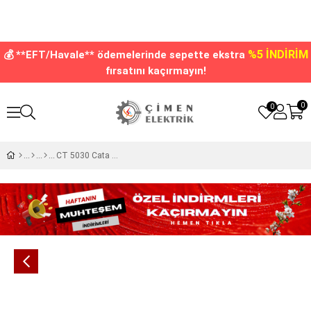
%5 İNDİRİM
💰 **EFT/Havale** ödemelerinde sepette ekstra
fırsatını kaçırmayın!
0
0
CT 5030 Cata Jaguar Sıva Altı Kare Spot Kasası Beyaz