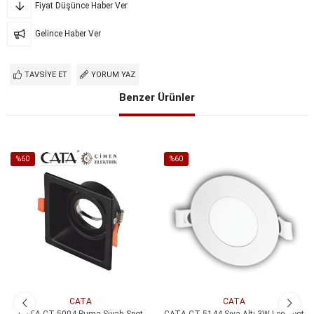
Fiyat Düşünce Haber Ver
Gelince Haber Ver
TAVSIYE ET
YORUM YAZ
Benzer Ürünler
%60
%60
İndirim
İndirim
%60İndirim
%60İndirim
CATA
CATA
CATA CT 5004 Puma Siyah Spot
CATA CT 5144 Sıva Altı 3W Led Spot