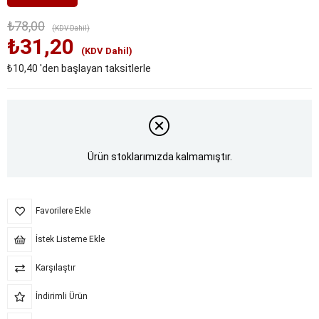
₺78,00
(KDV Dahil)
₺31,20
(KDV Dahil)
₺10,40
'den başlayan taksitlerle
Ürün stoklarımızda kalmamıştır.
Favorilere Ekle
İstek Listeme Ekle
Karşılaştır
İndirimli Ürün