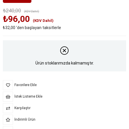
₺240,00
(KDV Dahil)
₺96,00
(KDV Dahil)
₺32,00
'den başlayan taksitlerle
Ürün stoklarımızda kalmamıştır.
Favorilere Ekle
İstek Listeme Ekle
Karşılaştır
İndirimli Ürün