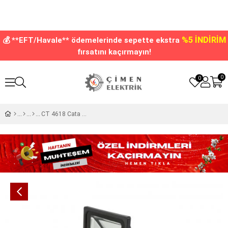
%5 İNDİRİM
💰 **EFT/Havale** ödemelerinde sepette ekstra
fırsatını kaçırmayın!
0
0
CT 4618 Cata 50 W Gold Led Projektör Beyaz Işık 6400K