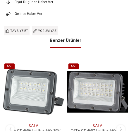
Fiyat Düşünce Haber Ver
Gelince Haber Ver
TAVSIYE ET
YORUM YAZ
Benzer Ürünler
%60
%60
İndirim
İndirim
%60İndirim
%60İndirim
CATA
CATA
CATA CT 4656 Led Projektör 20W
CATA CT 4657 Led Projektör 30W