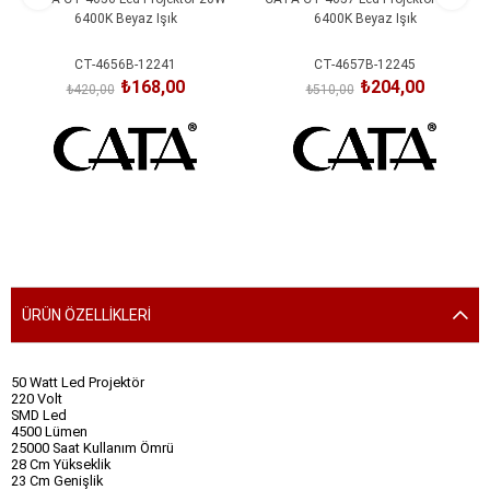
6400K Beyaz Işık
6400K Beyaz Işık
CT-4656B-12241
CT-4657B-12245
₺168,00
₺204,00
₺420,00
₺510,00
SEPETE EKLE
SEPETE EKLE
ÜRÜN ÖZELLIKLERI
50 Watt Led Projektör
220 Volt
SMD Led
4500 Lümen
25000 Saat Kullanım Ömrü
28 Cm Yükseklik
23 Cm Genişlik