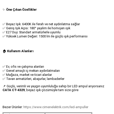
✨
Öne Çıkan Özellikler
✅ Beyaz Işık: 6400K ile ferah ve net aydınlatma sağlar
✅ Geniş Işık Açısı: 180° yayılım ile homojen ışık
✅ E27 Duy: Standart armatürlerle uyumlu
✅ Yüksek Lumen Değeri: 1500 lm ile güçlü ışık performansı
🏠
Kullanım Alanları
✅ Ev, ofis ve çalışma alanları
✅ Genel amaçlı iç mekan aydınlatmaları
✅ Mağaza, market ve ticari alanlar
✅ Tavan armatürleri, abajurlar, lambaderler
📌 Güçlü, verimli ve yaygın uyumluluğa sahip bir LED ampul arıyorsanız
CATA CT-4329
, beyaz ışık çözümüyle tam size göre
Bezer Ürünler:
https://www.cimenelektrik.com/led-ampuller