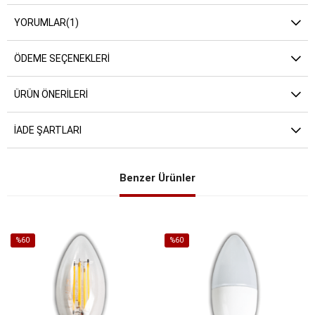
YORUMLAR
(1)
ÖDEME SEÇENEKLERI
ÜRÜN ÖNERILERI
İADE ŞARTLARI
Benzer Ürünler
%60
%60
İndirim
İndirim
%60İndirim
%60İndirim