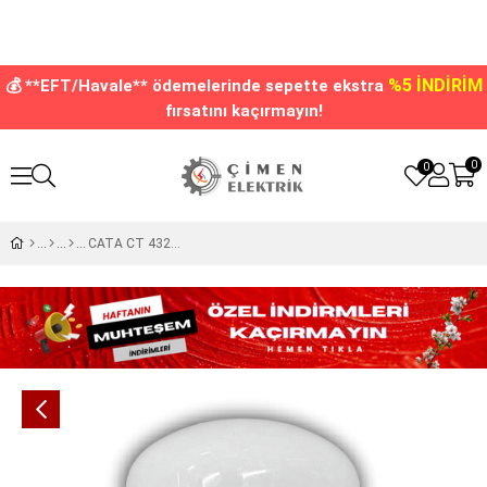
%5 İNDİRİM
💰 **EFT/Havale** ödemelerinde sepette ekstra
fırsatını kaçırmayın!
0
0
CATA CT 4329 Led Ampul 15W 6400K Beyaz Işık E27 Duy