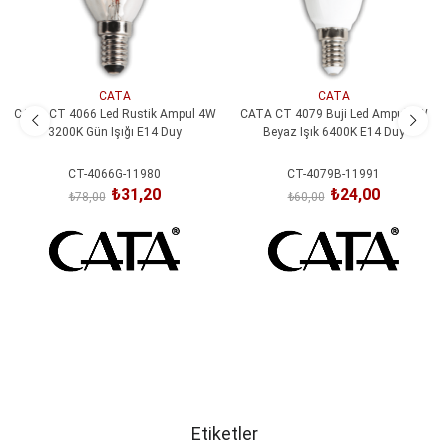
CATA
CATA
CATA CT 4066 Led Rustik Ampul 4W
CATA CT 4079 Buji Led Ampul 7W
3200K Gün Işığı E14 Duy
Beyaz Işık 6400K E14 Duy
CT-4066G-11980
CT-4079B-11991
₺31,20
₺24,00
₺78,00
₺60,00
SEPETE EKLE
SEPETE EKLE
Etiketler