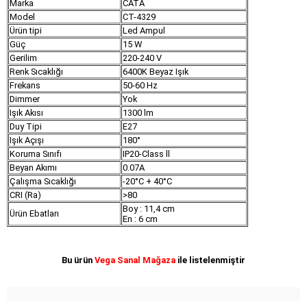
Marka
CATA
Model
CT-4329
Ürün tipi
Led Ampul
Güç
15 W
Gerilim
220-240 V
Renk Sıcaklığı
6400K Beyaz Işık
Frekans
50-60 Hz
Dimmer
Yok
Işık Akısı
1300 lm
Duy Tipi
E27
Işık Açışı
180°
Koruma Sınıfı
IP20-Class ll
Beyan Akımı
0.07A
Çalışma Sıcaklığı
-20°C + 40°C
CRI (Ra)
>80
Boy : 11,4 cm
Ürün Ebatları
En : 6 cm
Bu ürün
Vega Sanal Mağaza
ile listelenmiştir