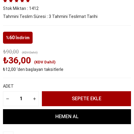
Stok Miktarı
:
1412
Tahmini Teslim Süresi
:
3 Tahmini Teslimat Tarihi
60
%
İndirim
₺90,00
(KDV Dahil)
₺36,00
(KDV Dahil)
₺12,00
'den başlayan taksitlerle
ADET