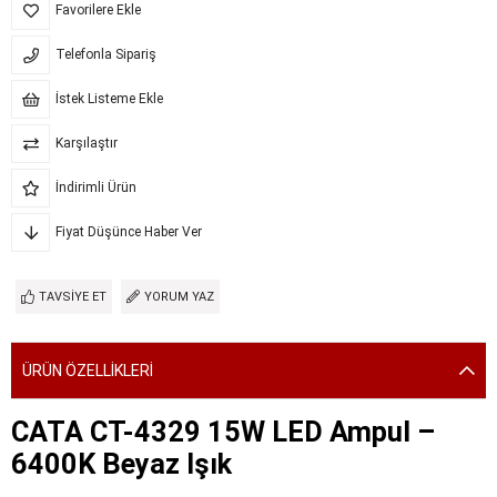
Favorilere Ekle
Telefonla Sipariş
İstek Listeme Ekle
Karşılaştır
İndirimli Ürün
Fiyat Düşünce Haber Ver
TAVSIYE ET
YORUM YAZ
ÜRÜN ÖZELLIKLERI
CATA CT-4329 15W LED Ampul –
6400K Beyaz Işık