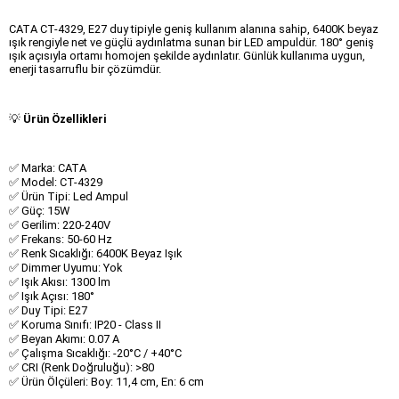
CATA CT-4329, E27 duy tipiyle geniş kullanım alanına sahip, 6400K beyaz
ışık rengiyle net ve güçlü aydınlatma sunan bir LED ampuldür. 180° geniş
ışık açısıyla ortamı homojen şekilde aydınlatır. Günlük kullanıma uygun,
enerji tasarruflu bir çözümdür.
💡
Ürün Özellikleri
✅ Marka: CATA
✅ Model: CT-4329
✅ Ürün Tipi: Led Ampul
✅ Güç: 15W
✅ Gerilim: 220-240V
✅ Frekans: 50-60 Hz
✅ Renk Sıcaklığı: 6400K Beyaz Işık
✅ Dimmer Uyumu: Yok
✅ Işık Akısı: 1300 lm
✅ Işık Açısı: 180°
✅ Duy Tipi: E27
✅ Koruma Sınıfı: IP20 - Class II
✅ Beyan Akımı: 0.07 A
✅ Çalışma Sıcaklığı: -20°C / +40°C
✅ CRI (Renk Doğruluğu): >80
✅ Ürün Ölçüleri: Boy: 11,4 cm, En: 6 cm