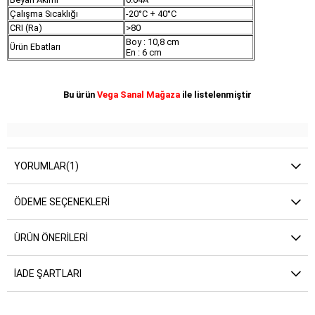
Çalışma Sıcaklığı
-20°C + 40°C
CRI (Ra)
>80
Boy : 10,8 cm
Ürün Ebatları
En : 6 cm
Bu ürün
Vega Sanal Mağaza
ile listelenmiştir
YORUMLAR
(1)
ÖDEME SEÇENEKLERI
ÜRÜN ÖNERILERI
İADE ŞARTLARI