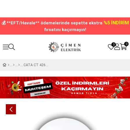
%5 İNDİRİM
💰 **EFT/Havale** ödemelerinde sepette ekstra
fırsatını kaçırmayın!
0
0
CATA CT 4266 Led Ampul 12W 6400K Beyaz Işık E27 Duy