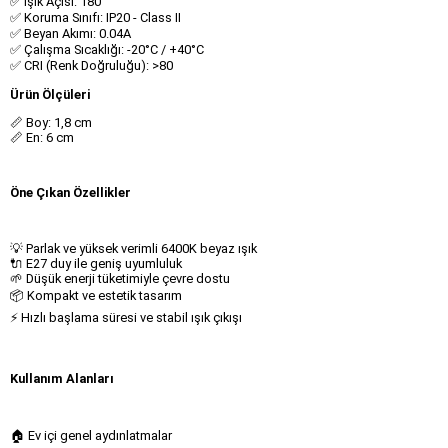
✅ Işık Açısı: 180°
✅ Koruma Sınıfı: IP20 - Class II
✅ Beyan Akımı: 0.04A
✅ Çalışma Sıcaklığı: -20°C / +40°C
✅ CRI (Renk Doğruluğu): >80
Ürün Ölçüleri
📏 Boy: 1,8 cm
📏 En: 6 cm
Öne Çıkan Özellikler
💡 Parlak ve yüksek verimli 6400K beyaz ışık
🔌 E27 duy ile geniş uyumluluk
🌱 Düşük enerji tüketimiyle çevre dostu
📦 Kompakt ve estetik tasarım
⚡ Hızlı başlama süresi ve stabil ışık çıkışı
Kullanım Alanları
🏠 Ev içi genel aydınlatmalar