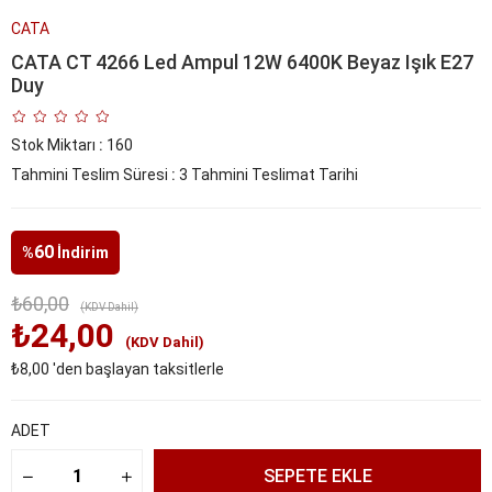
CATA
CATA CT 4266 Led Ampul 12W 6400K Beyaz Işık E27
Duy
Stok Miktarı
:
160
Tahmini Teslim Süresi
:
3 Tahmini Teslimat Tarihi
60
%
İndirim
₺60,00
(KDV Dahil)
₺24,00
(KDV Dahil)
₺8,00
'den başlayan taksitlerle
ADET