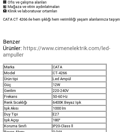
🏢 Ofis ve çalışma alanları
🏪 Mağaza ve vitrin aydınlatmaları
🏥 Klinik ve laboratuvar ortamları
CATA CT 4266 ile hem şıklığı hem verimliliği yaşam alanlarınıza taşıyın
Benzer
Ürünler:
https://www.cimenelektrik.com/led-
ampuller
Marka
CATA
Model
CT-4266
Ürün tipi
Led Ampül
Güç
12W
Gerilim
220-240V
Frekans
50-60 Hz
Renk Sıcaklığı
6400K Beyaz Işık
Işık Akısı
1000 lm
Duy Tipi
E27
Işık Açışı
180°
Koruma Sınıfı
IP20-Class ll
Beyan Akımı
0.04A