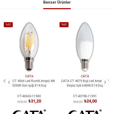
Benzer Ürünler
%60
%60
İndirim
İndirim
%60İndirim
%60İndirim
CATA
CATA
CATA CT 4066 Led Rustik Ampul 4W
CATA CT 4079 Buji Led Ampul 7W
3200K Gün Işığı E14 Duy
Beyaz Işık 6400K E14 Duy
CT-4066G-11980
CT-4079B-11991
₺31,20
₺24,00
₺78,00
₺60,00