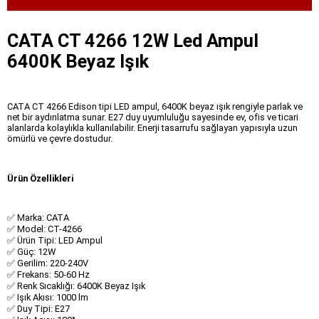
CATA CT 4266 12W Led Ampul
6400K Beyaz Işık
CATA CT 4266 Edison tipi LED ampul, 6400K beyaz ışık rengiyle parlak ve
net bir aydınlatma sunar. E27 duy uyumluluğu sayesinde ev, ofis ve ticari
alanlarda kolaylıkla kullanılabilir. Enerji tasarrufu sağlayan yapısıyla uzun
ömürlü ve çevre dostudur.
Ürün Özellikleri
✅ Marka: CATA
✅ Model: CT-4266
✅ Ürün Tipi: LED Ampul
✅ Güç: 12W
✅ Gerilim: 220-240V
✅ Frekans: 50-60 Hz
✅ Renk Sıcaklığı: 6400K Beyaz Işık
✅ Işık Akısı: 1000 lm
✅ Duy Tipi: E27