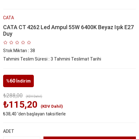
CATA
CATA CT 4262 Led Ampul 55W 6400K Beyaz Işık E27
Duy
Stok Miktarı
:
38
Tahmini Teslim Süresi
:
3 Tahmini Teslimat Tarihi
60
%
İndirim
₺288,00
(KDV Dahil)
₺115,20
(KDV Dahil)
₺38,40
'den başlayan taksitlerle
ADET