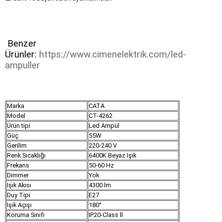
Benzer
Ürünler:
https://www.cimenelektrik.com/led-
ampuller
Marka
CATA
Model
CT-4262
Ürün tipi
Led Ampül
Güç
55W
Gerilim
220-240 V
Renk Sıcaklığı
6400K Beyaz Işık
Frekans
50-60 Hz
Dimmer
Yok
Işık Akısı
4300 lm
Duy Tipi
E27
Işık Açışı
180°
Koruma Sınıfı
IP20-Class ll