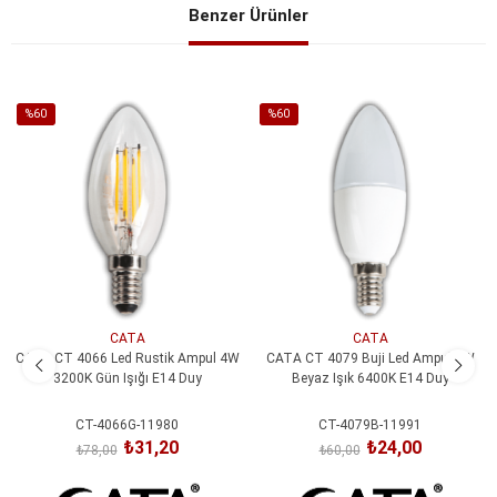
Benzer Ürünler
%60
%60
İndirim
İndirim
%60İndirim
%60İndirim
CATA
CATA
CATA CT 4066 Led Rustik Ampul 4W
CATA CT 4079 Buji Led Ampul 7W
3200K Gün Işığı E14 Duy
Beyaz Işık 6400K E14 Duy
CT-4066G-11980
CT-4079B-11991
₺31,20
₺24,00
₺78,00
₺60,00