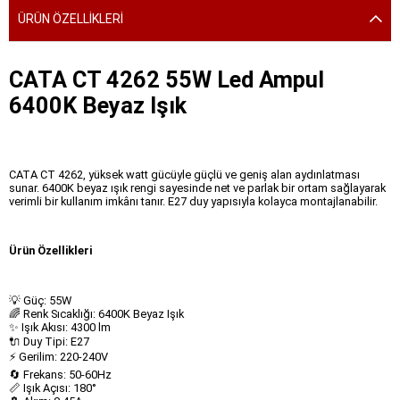
ÜRÜN ÖZELLIKLERI
CATA CT 4262 55W Led Ampul
6400K Beyaz Işık
CATA CT 4262, yüksek watt gücüyle güçlü ve geniş alan aydınlatması
sunar. 6400K beyaz ışık rengi sayesinde net ve parlak bir ortam sağlayarak
verimli bir kullanım imkânı tanır. E27 duy yapısıyla kolayca montajlanabilir.
Ürün Özellikleri
💡 Güç: 55W
🌈 Renk Sıcaklığı: 6400K Beyaz Işık
✨ Işık Akısı: 4300 lm
🔌 Duy Tipi: E27
⚡ Gerilim: 220-240V
🔄 Frekans: 50-60Hz
📏 Işık Açısı: 180°