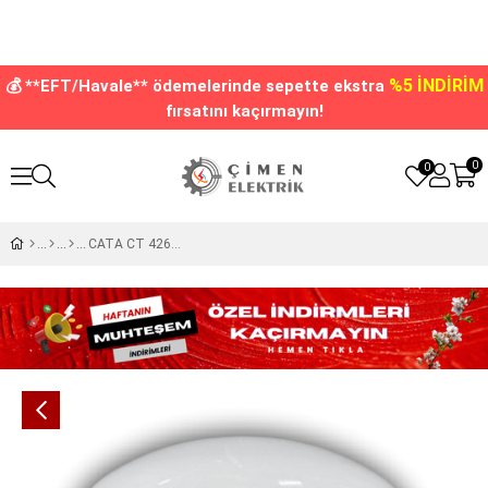
%5 İNDİRİM
💰 **EFT/Havale** ödemelerinde sepette ekstra
fırsatını kaçırmayın!
0
0
CATA CT 4262 Led Ampul 55W 6400K Beyaz Işık E27 Duy