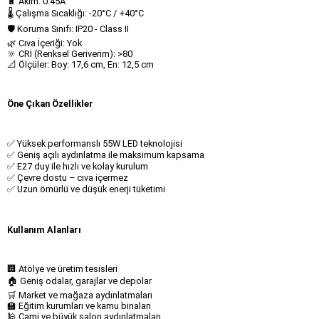
🔋 Akım: 0.45A
🌡️ Çalışma Sıcaklığı: -20°C / +40°C
🛡️ Koruma Sınıfı: IP20 - Class II
🌿 Cıva İçeriği: Yok
🔆 CRI (Renksel Geriverim): >80
📐 Ölçüler: Boy: 17,6 cm, En: 12,5 cm
Öne Çıkan Özellikler
✅ Yüksek performanslı 55W LED teknolojisi
✅ Geniş açılı aydınlatma ile maksimum kapsama
✅ E27 duy ile hızlı ve kolay kurulum
✅ Çevre dostu – cıva içermez
✅ Uzun ömürlü ve düşük enerji tüketimi
Kullanım Alanları
🏢 Atölye ve üretim tesisleri
🏠 Geniş odalar, garajlar ve depolar
🛒 Market ve mağaza aydınlatmaları
🏫 Eğitim kurumları ve kamu binaları
🕌 Cami ve büyük salon aydınlatmaları