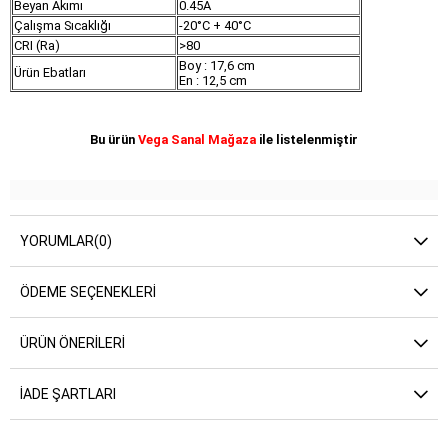
Beyan Akımı
0.45A
Çalışma Sıcaklığı
-20°C + 40°C
CRI (Ra)
>80
Boy : 17,6 cm
Ürün Ebatları
En : 12,5 cm
Bu ürün
Vega Sanal Mağaza
ile listelenmiştir
YORUMLAR
(0)
ÖDEME SEÇENEKLERI
ÜRÜN ÖNERILERI
İADE ŞARTLARI