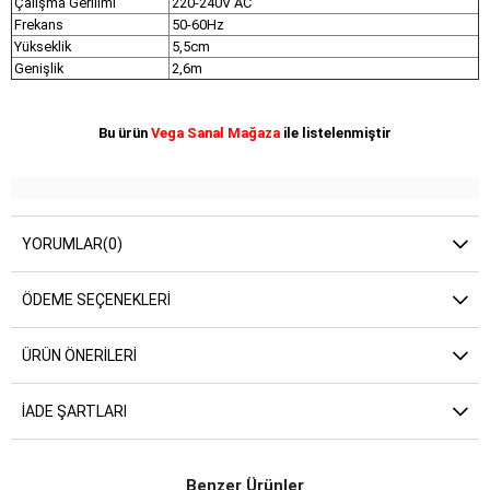
Çalışma Gerilimi
220-240V AC
Frekans
50-60Hz
Yükseklik
5,5cm
Genişlik
2,6m
Bu ürün
Vega Sanal Mağaza
ile listelenmiştir
YORUMLAR
(0)
ÖDEME SEÇENEKLERI
ÜRÜN ÖNERILERI
İADE ŞARTLARI
Benzer Ürünler