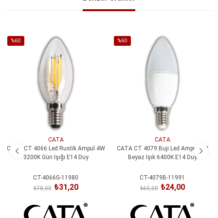
%60
%60
İndirim
İndirim
%60İndirim
%60İndirim
CATA
CATA
CATA CT 4066 Led Rustik Ampul 4W
CATA CT 4079 Buji Led Ampul 7W
3200K Gün Işığı E14 Duy
Beyaz Işık 6400K E14 Duy
CT-4066G-11980
CT-4079B-11991
₺31,20
₺24,00
₺78,00
₺60,00