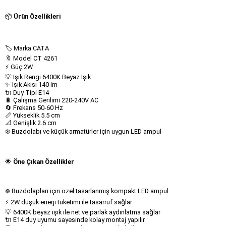
📦
Ürün Özellikleri
🏷 Marka CATA
🔖 Model CT 4261
⚡ Güç 2W
💡 Işık Rengi 6400K Beyaz Işık
✨ Işık Akısı 140 lm
🔌 Duy Tipi E14
🔋 Çalışma Gerilimi 220-240V AC
🔄 Frekans 50-60 Hz
📏 Yükseklik 5.5 cm
📐 Genişlik 2.6 cm
❄️ Buzdolabı ve küçük armatürler için uygun LED ampul
🌟
Öne Çıkan Özellikler
❄️ Buzdolapları için özel tasarlanmış kompakt LED ampul
⚡ 2W düşük enerji tüketimi ile tasarruf sağlar
💡 6400K beyaz ışık ile net ve parlak aydınlatma sağlar
🔌 E14 duy uyumu sayesinde kolay montaj yapılır