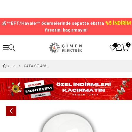
%5 İNDİRİM
💰 **EFT/Havale** ödemelerinde sepette ekstra
fırsatını kaçırmayın!
0
0
CATA CT 4261 Led Buzdolabı Ampul 2W Beyaz Işık 6400K E14 Duy