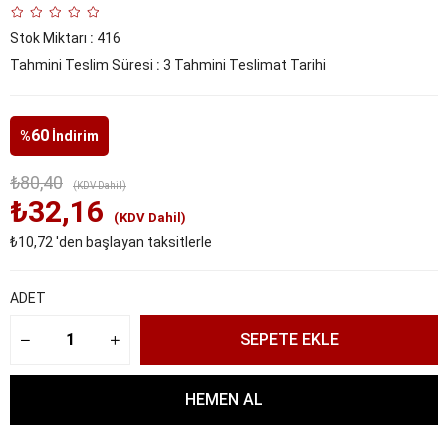
Stok Miktarı
:
416
Tahmini Teslim Süresi
:
3 Tahmini Teslimat Tarihi
60
%
İndirim
₺80,40
(KDV Dahil)
₺32,16
(KDV Dahil)
₺10,72
'den başlayan taksitlerle
ADET