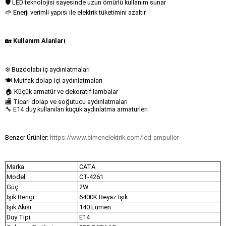
🛡 LED teknolojisi sayesinde uzun ömürlü kullanım sunar
🌱 Enerji verimli yapısı ile elektrik tüketimini azaltır
🏡
Kullanım Alanları
❄️ Buzdolabı iç aydınlatmaları
🍽 Mutfak dolap içi aydınlatmaları
🏠 Küçük armatür ve dekoratif lambalar
🏬 Ticari dolap ve soğutucu aydınlatmaları
🔧 E14 duy kullanılan küçük aydınlatma armatürleri
Benzer Ürünler:
https://www.cimenelektrik.com/led-ampuller
Marka
CATA
Model
CT-4261
Güç
2W
Işık Rengi
6400K Beyaz Işık
Işık Akısı
140 Lümen
Duy Tipi
E14