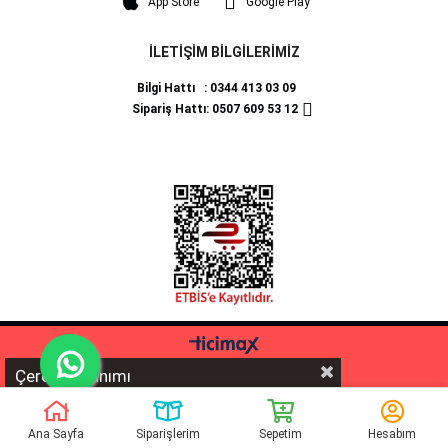
App Store
Google Play
İLETİŞİM BİLGİLERİMİZ
Bilgi Hattı : 0344 413 03 09
Sipariş Hattı: 0507 609 53 12
Çerez Kullanımı
%5 İNDİRİM
💰 **EFT/Havale** ödemelerinde sepette ekstra
fırsatını kaçırmayın!
Ana Sayfa
Siparişlerim
Sepetim
Hesabım