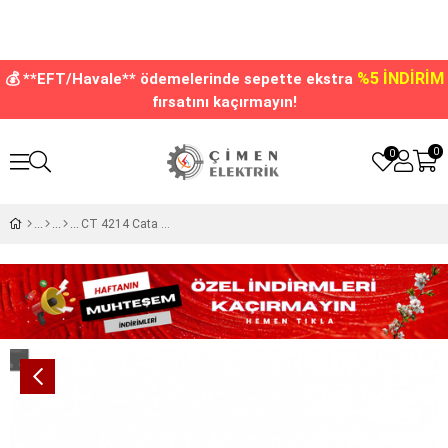
%5 İNDİRİM
💰 **EFT/Havale** ödemelerinde sepette ekstra
fırsatını kaçırmayın!
0
0
CT 4214 Cata 18 W Led Floresan Ampul Beyaz Işık 6400k 120Cm