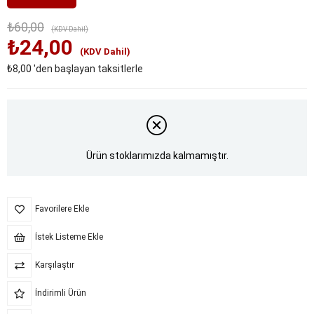
₺60,00
(KDV Dahil)
₺24,00
(KDV Dahil)
₺8,00
'den başlayan taksitlerle
Ürün stoklarımızda kalmamıştır.
Favorilere Ekle
İstek Listeme Ekle
Karşılaştır
İndirimli Ürün