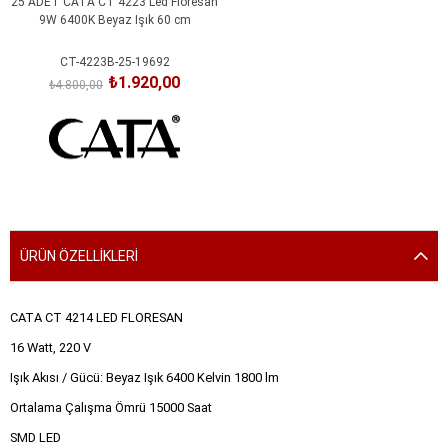
25 ADET CATA CT 4223 Led Floresan
9W 6400K Beyaz Işık 60 cm
CT-4223B-25-19692
₺1.920,00
₺4.800,00
SEPETE EKLE
ÜRÜN ÖZELLIKLERI
CATA CT 4214 LED FLORESAN
16 Watt, 220 V
Işık Akısı / Gücü: Beyaz Işık 6400 Kelvin 1800 lm
Ortalama Çalışma Ömrü 15000 Saat
SMD LED