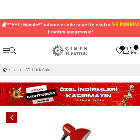
%5 İNDİRİM
💰 **EFT/Havale** ödemelerinde sepette ekstra
fırsatını kaçırmayın!
0
0
CT 116 K Cata Masa Lambası Kırmızı Renk