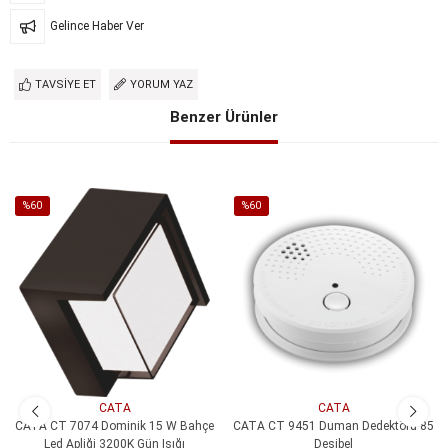
Gelince Haber Ver
TAVSIYE ET
YORUM YAZ
Benzer Ürünler
%60
%60
İndirim
İndirim
%60İndirim
%60İndirim
CATA
CATA
CATA CT 7074 Dominik 15 W Bahçe
CATA CT 9451 Duman Dedektörü 85
Led Apliği 3200K Gün Işığı
Desibel