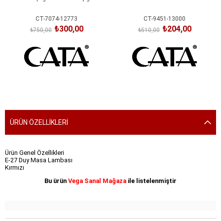
CT-7074-12773
CT-9451-13000
₺300,00
₺204,00
₺750,00
₺510,00
SEPETE EKLE
SEPETE EKLE
ÜRÜN ÖZELLIKLERI
Ürün Genel Özellikleri
E-27 Duy Masa Lambası
Kırmızı
Bu ürün
Vega Sanal Mağaza
ile listelenmiştir