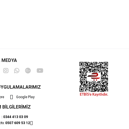
 MEDYA
UYGULAMALARIMIZ
ore
Google Play
M BİLGİLERİMİZ
ı : 0344 413 03 09
ttı: 0507 609 53 12