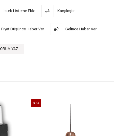
İstek Listeme Ekle
Karşılaştır
Fiyat Düşünce Haber Ver
Gelince Haber Ver
YORUM YAZ
%64
%60
İndirim
İndirim
%64İndirim
%60İndi