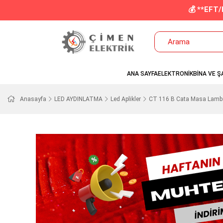
💰 **EFT
ANA SAYFA
ELEKTRONİK
BİNA VE Ş
Anasayfa
LED AYDINLATMA
Led Aplikler
CT 116 B Cata Masa Lamb