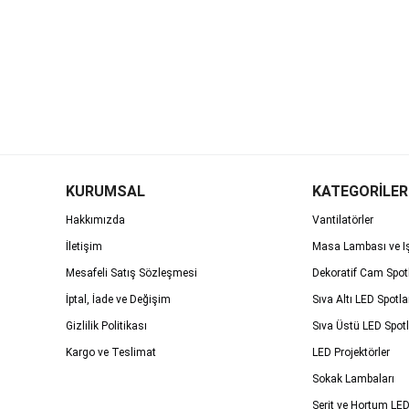
KURUMSAL
KATEGORİLER
Hakkımızda
Vantilatörler
İletişim
Masa Lambası ve Iş
Mesafeli Satış Sözleşmesi
Dekoratif Cam Spot
İptal, İade ve Değişim
Sıva Altı LED Spotla
Gizlilik Politikası
Sıva Üstü LED Spotl
Kargo ve Teslimat
LED Projektörler
Sokak Lambaları
Şerit ve Hortum LED