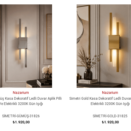
Nazarium
Nazarium
ş Kasa Dekoratif Ledli Duvar Aplik Pilli
Simetri Gold Kasa Dekoratif Ledli Duvar 
Ve Elektrikli 3200K Gün Işığı
Elektrikli 3200K Gün Işığı
SİMETRİ-GÜMÜŞ-31826
SİMETRİ-GOLD-31825
₺1.920,00
₺1.920,00
SEPETE EKLE
SEPETE EKLE