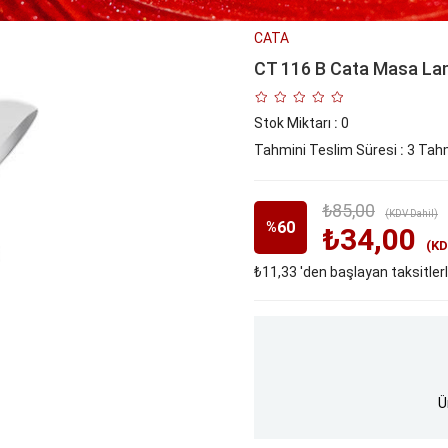
CATA
CT 116 B Cata Masa La
Stok Miktarı
:
0
Tahmini Teslim Süresi
:
3 Tahm
₺85,00
(KDV Dahil)
60
%
₺34,00
(KD
₺11,33
'den başlayan taksitler
İndirim
Ü