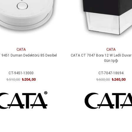
CATA
CATA
9451 Duman Dedektörü 85 Desibel
CATA CT 7047 Bora 12 W Ledli Duvar 
Gün Işığı
CT-9451-13000
CT-7047-18694
₺510,00
₺204,00
₺600,00
₺240,00
SEPETE EKLE
SEPETE EKLE