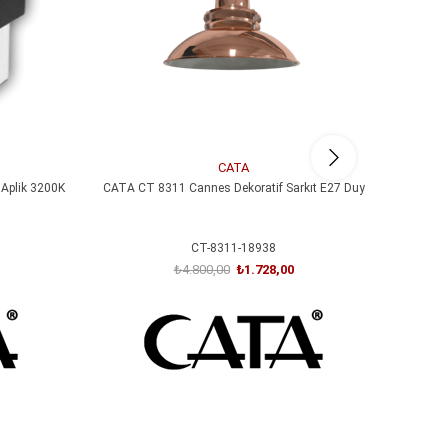
CATA
Aplik 3200K
CATA CT 8311 Cannes Dekoratif Sarkıt E27 Duy
CATA 
CT-8311-18938
₺4.800,00
₺1.728,00
SEPETE EKLE