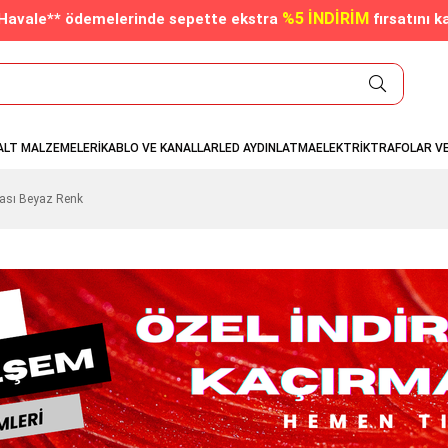
%5 İNDİRİM
/Havale** ödemelerinde sepette ekstra
fırsatını k
ALT MALZEMELERİ
KABLO VE KANALLAR
LED AYDINLATMA
ELEKTRİK
TRAFOLAR V
ası Beyaz Renk