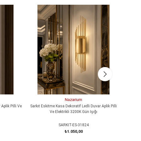
Nazarium
Aplik Pilli Ve
Sarkıt Eskitme Kasa Dekoratif Ledli Duvar Aplik Pilli
MERDİVEN
Ve Elektrikli 3200K Gün Işığı
SARKIT-ES-31824
₺1.050,00
SEPETE EKLE