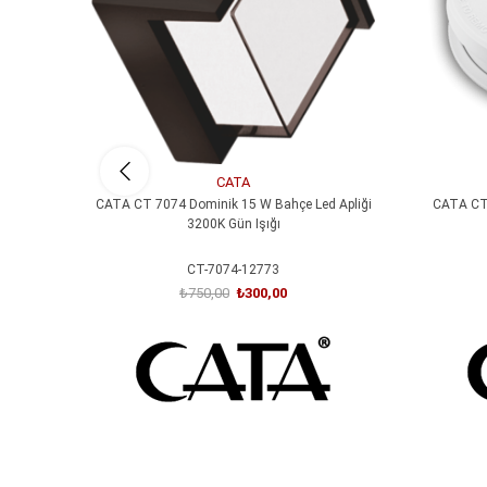
CATA
CATA CT 7074 Dominik 15 W Bahçe Led Apliği
CATA CT 
3200K Gün Işığı
CT-7074-12773
₺750,00
₺300,00
SEPETE EKLE