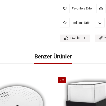
Favorilere Ekle
İndirimli Ürün
TAVSIYE ET
Benzer Ürünler
%60
İndirim
%60İndirim