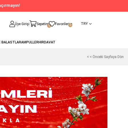
açırmayın!
TRY
Üye Girişi
Sepetim
Favorilerim
0
0
E BALASTLAR
AMPULLER
HIRDAVAT
< < Önceki Sayfaya Dön