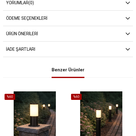
YORUMLAR
(0)
ÖDEME SEÇENEKLERI
ÜRÜN ÖNERILERI
İADE ŞARTLARI
Benzer Ürünler
%60
%60
İndirim
İndirim
%60İndirim
%60İndirim