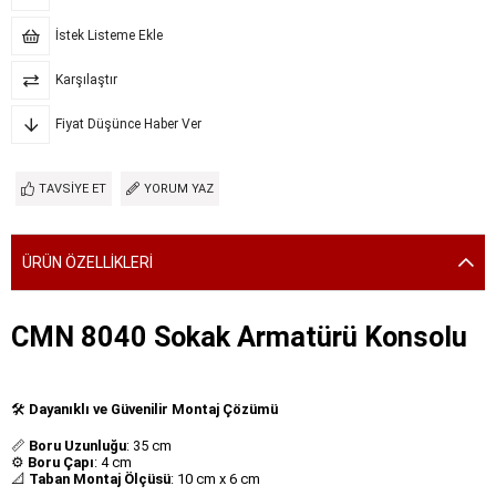
İstek Listeme Ekle
Karşılaştır
Fiyat Düşünce Haber Ver
TAVSIYE ET
YORUM YAZ
ÜRÜN ÖZELLIKLERI
CMN 8040 Sokak Armatürü Konsolu
🛠️
Dayanıklı ve Güvenilir Montaj Çözümü
📏
Boru Uzunluğu
: 35 cm
⚙️
Boru Çapı
: 4 cm
📐
Taban Montaj Ölçüsü
: 10 cm x 6 cm