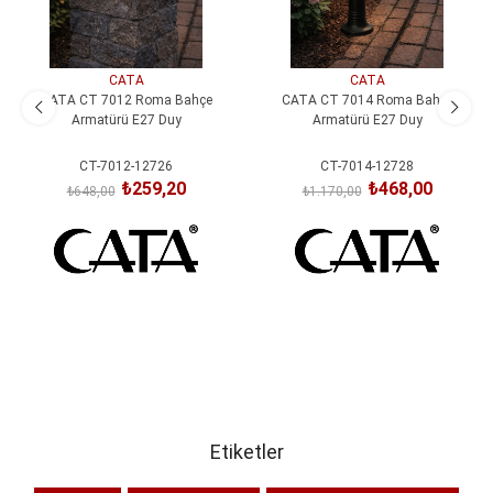
CATA
CATA
CATA CT 7012 Roma Bahçe
CATA CT 7014 Roma Bahçe
Armatürü E27 Duy
Armatürü E27 Duy
CT-7012-12726
CT-7014-12728
₺259,20
₺468,00
₺648,00
₺1.170,00
SEPETE EKLE
SEPETE EKLE
Etiketler