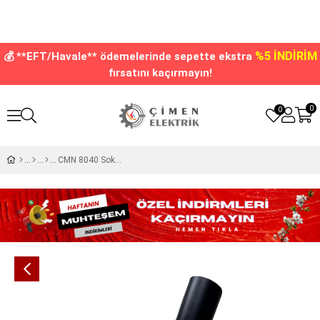
%5 İNDİRİM
💰 **EFT/Havale** ödemelerinde sepette ekstra
fırsatını kaçırmayın!
0
0
CMN 8040 Sokak Armatürü Konsolu