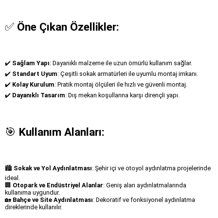
✅
Öne Çıkan Özellikler:
✔️
Sağlam Yapı
: Dayanıklı malzeme ile uzun ömürlü kullanım sağlar.
✔️
Standart Uyum
: Çeşitli sokak armatürleri ile uyumlu montaj imkanı.
✔️
Kolay Kurulum
: Pratik montaj ölçüleri ile hızlı ve güvenli montaj.
✔️
Dayanıklı Tasarım
: Dış mekan koşullarına karşı dirençli yapı.
🎯
Kullanım Alanları:
🏙️
Sokak ve Yol Aydınlatması
: Şehir içi ve otoyol aydınlatma projelerinde
ideal.
🏢
Otopark ve Endüstriyel Alanlar
: Geniş alan aydınlatmalarında
kullanıma uygundur.
🏡
Bahçe ve Site Aydınlatması
: Dekoratif ve fonksiyonel aydınlatma
direklerinde kullanılır.