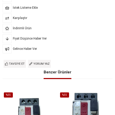
İstek Listeme Ekle
Karşılaştır
İndirimli Ürün
Fiyat Düşünce Haber Ver
Gelince Haber Ver
TAVSIYE ET
YORUM YAZ
Benzer Ürünler
%55
%55
İndirim
İndirim
%55İndirim
%55İndirim