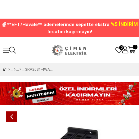
%5 İNDİRİM
💰 **EFT/Havale** ödemelerinde sepette ekstra
fırsatını kaçırmayın!
0
0
3RV2031-4WA10 42-52 A 65 KA Siemens Motor Koruma Şalteri