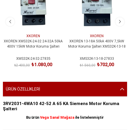
XKOREN
XKOREN
XKOREN XMS32K-24-32 24-32A 50kA
XKOREN 13-18A 50kA 400V 7,5kW
400V 15kW Motor Koruma Şalteri
Motor Koruma Şalteri XMS32K-13-18
XMS32K-24-32-27835
XMS32K-13-18-27833
₺1.080,00
₺702,00
₺2.400,00
₺1.560,00
SEPETE EKLE
SEPETE EKLE
ÜRÜN ÖZELLIKLERI
3RV2031-4WA10 42-52 A 65 KA Siemens Motor Koruma
Şalteri
Bu ürün
Vega Sanal Mağaza
ile listelenmiştir