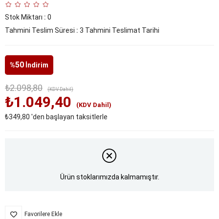
Stok Miktarı
:
0
Tahmini Teslim Süresi
:
3 Tahmini Teslimat Tarihi
50
%
İndirim
₺2.098,80
(KDV Dahil)
₺1.049,40
(KDV Dahil)
₺349,80
'den başlayan taksitlerle
Ürün stoklarımızda kalmamıştır.
Favorilere Ekle