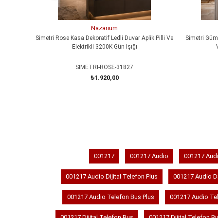
Nazarium
Simetri Rose Kasa Dekoratif Ledli Duvar Aplik Pilli Ve
Simetri Gümü
Elektrikli 3200K Gün Işığı
SİMETRİ-ROSE-31827
₺1.920,00
SEPETE EKLE
001217
001217 Audio
001217 Audio
001217 Audio Dijital Telefon Plus
001217 Audio Di
001217 Audio Telefon Bus Plus
001217 Audio Tel
001217 Dijital Telefon Bus
001217 Dijital Telefon B