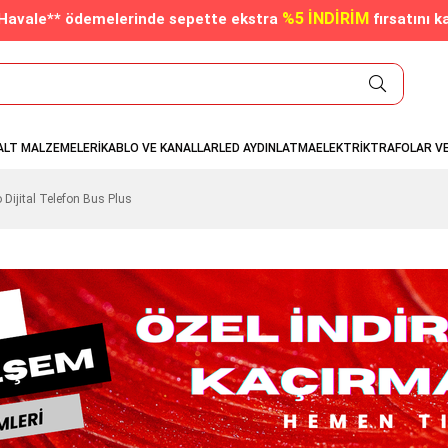
%5 İNDİRİM
/Havale** ödemelerinde sepette ekstra
fırsatını k
ALT MALZEMELERİ
KABLO VE KANALLAR
LED AYDINLATMA
ELEKTRİK
TRAFOLAR V
Dijital Telefon Bus Plus