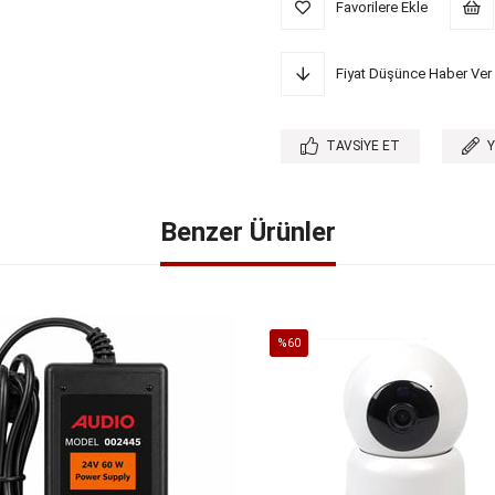
Favorilere Ekle
Fiyat Düşünce Haber Ver
TAVSIYE ET
Benzer Ürünler
%60
İndirim
%60İndirim