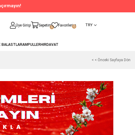
açırmayın!
TRY
Üye Girişi
Sepetim
Favorilerim
0
0
E BALASTLAR
AMPULLER
HIRDAVAT
< < Önceki Sayfaya Dön