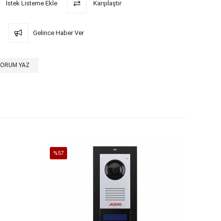
İstek Listeme Ekle
Karşılaştır
Gelince Haber Ver
YORUM YAZ
%57
İndirim
%57İndirim