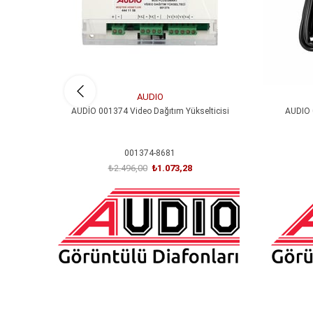
AUDIO
AUDİO 001374 Video Dağıtım Yükselticisi
AUDIO 
001374-8681
₺2.496,00
₺1.073,28
SEPETE EKLE