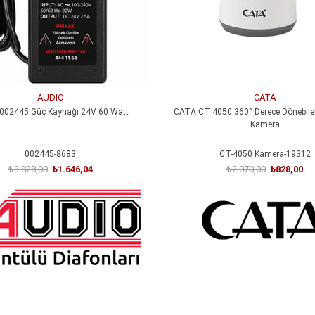
AUDIO
CATA
002445 Güç Kaynağı 24V 60 Watt
CATA CT 4050 360° Derece Dönebilen 
Kamera
002445-8683
CT-4050 Kamera-19312
₺3.828,00
₺1.646,04
₺2.070,00
₺828,00
SEPETE EKLE
SEPETE EKLE