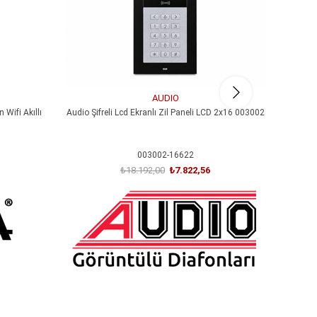
AUDIO
Wifi Akıllı
Audio Şifreli Lcd Ekranlı Zil Paneli LCD 2x16 003002
Kumel 1
003002-16622
₺18.192,00
₺7.822,56
SEPETE EKLE