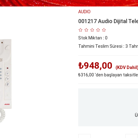
AUDIO
001217 Audio Dijital Te
Stok Miktarı
:
0
Tahmini Teslim Süresi
:
3 Tahm
₺948,00
(KDV Dahil
₺316,00
'den başlayan taksitle
Ü