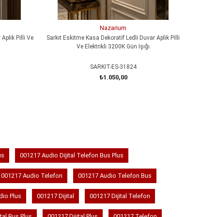
Nazarium
Aplik Pilli Ve
Sarkıt Eskitme Kasa Dekoratif Ledli Duvar Aplik Pilli
MERDİVEN
Ve Elektrikli 3200K Gün Işığı
SARKIT-ES-31824
₺1.050,00
SEPETE EKLE
us
001217 Audio Dijital Telefon Bus Plus
001217 Audio Telefon
001217 Audio Telefon Bus
dio Plus
001217 Dijital
001217 Dijital Telefon
tal Bus Plus
001217 Dijital Plus
001217 Telefon