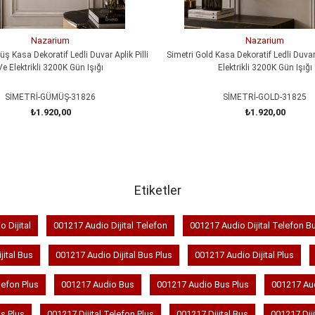
Nazarium
Nazarium
ş Kasa Dekoratif Ledli Duvar Aplik Pilli
Simetri Gold Kasa Dekoratif Ledli Duvar 
Ve Elektrikli 3200K Gün Işığı
Elektrikli 3200K Gün Işığı
SİMETRİ-GÜMÜŞ-31826
SİMETRİ-GOLD-31825
₺1.920,00
₺1.920,00
SEPETE EKLE
SEPETE EKLE
Etiketler
 Dijital
001217 Audio Dijital Telefon
001217 Audio Dijital Telefon B
jital Bus
001217 Audio Dijital Bus Plus
001217 Audio Dijital Plus
efon Plus
001217 Audio Bus
001217 Audio Bus Plus
001217 Au
us Plus
001217 Dijital Telefon Plus
001217 Dijital Bus
001217 Diji